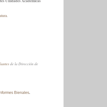
entes Unidades Académicas
atura
.
diantes
de la Dirección de
Informes Bienales
.