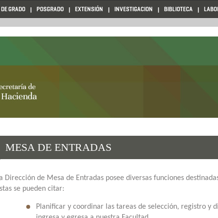
 DE GRADO
POSGRADO
EXTENSIÓN
INVESTIGACION
BIBLIOTECA
LABO
MESA DE ENTRADAS
a Dirección de Mesa de Entradas posee diversas funciones destinadas
stas se pueden citar:
Planificar y coordinar las tareas de selección, registro y
ingresa y egresa a nuestra Facultad