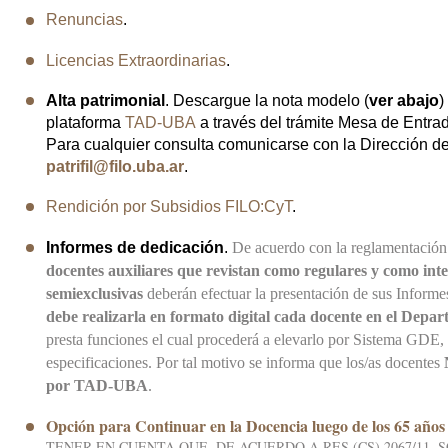
Renuncias
.
Licencias Extraordinarias
.
Alta patrimonial
. Descargue la nota modelo (
ver abajo
)
plataforma
TAD-UBA
a través del trámite Mesa de Entrad
Para cualquier consulta comunicarse con la Dirección d
patrifil@filo.uba.ar
.
Rendición por Subsidios FILO:CyT
.
Informes de dedicación
.
De acuerdo con la reglamentación 
docentes auxiliares que revistan como regulares y como int
semiexclusivas
deberán efectuar la presentación de sus
Informe
debe realizarla en formato digital cada
docente en el Depar
presta funciones el cual procederá a
elevarlo por Sistema GDE, 
especificaciones. Por tal motivo se
informa que
los/as docentes
N
por TAD-UBA
.
Opción para Continuar en la Docencia luego de los 65 años
TENER EN CUENTA QUE, DE ACUERDO A RES (CS) 2067/11,