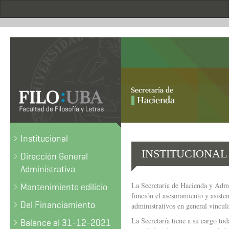
Pasar
al
contenido
principal
.
Institucional
INSTITUCIONAL
Dirección General
Administrativa
La Secretaria de Hacienda y Admi
Mantenimiento edilicio
función el asesoramiento y asisten
Del Financiamiento
administrativos en general vincula
La Secretaría tiene a su cargo tod
Balance al 31-12-2021